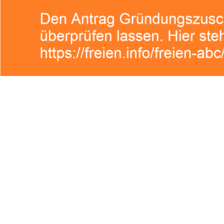
mentar
he Felder sind mit
*
markiert