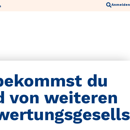
Anmelden
n
bekommst du
d von weiteren
wertungsgesell