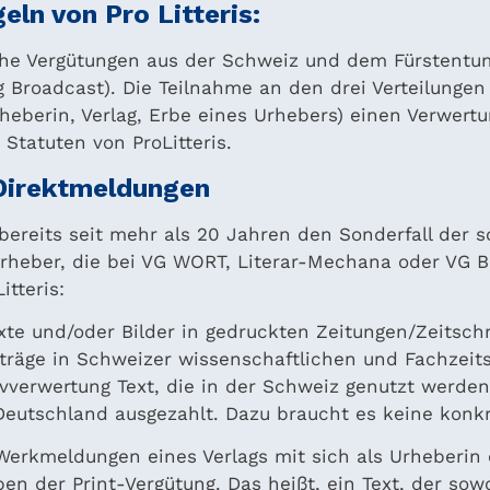
eln von Pro Litteris:
liche Vergütungen aus der Schweiz und dem Fürstentum 
ng Broadcast). Die Teilnahme an den drei Verteilungen
eberin, Verlag, Erbe eines Urhebers) einen Verwertu
 Statuten von ProLitteris.
 Direktmeldungen
 bereits seit mehr als 20 Jahren den Sonderfall der
Urheber, die bei VG WORT, Literar-Mechana oder VG 
itteris:
exte und/oder Bilder in gedruckten Zeitungen/Zeitschri
eiträge in Schweizer wissenschaftlichen und Fachzeit
tivverwertung Text, die in der Schweiz genutzt werd
n Deutschland ausgezahlt. Dazu braucht es keine kon
e Werkmeldungen eines Verlags mit sich als Urheberi
en der Print-Vergütung. Das heißt, ein Text, der sow