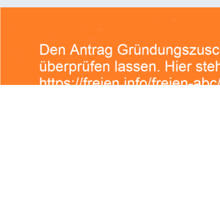
mentar
he Felder sind mit
*
markiert