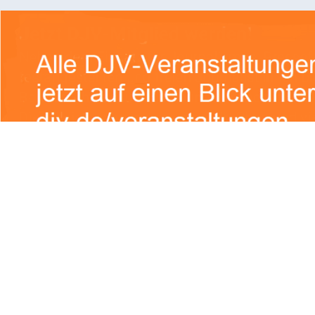
mentar
he Felder sind mit
*
markiert