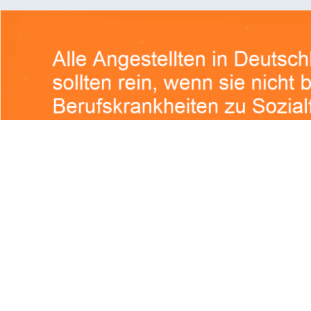
mentar
he Felder sind mit
*
markiert