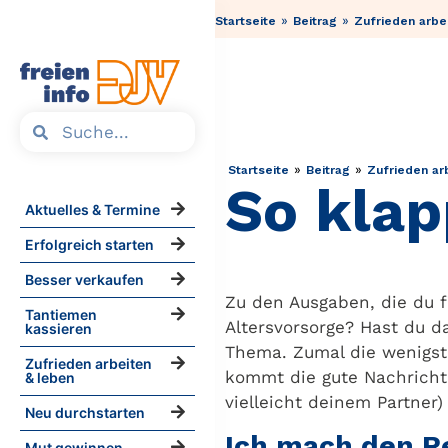
»
»
Startseite
Beitrag
Zufrieden arbe
»
»
Startseite
Beitrag
Zufrieden ar
So klap
Aktuelles & Termine
Erfolgreich starten
Besser verkaufen
Zu den Ausgaben, die du f
Tantiemen
Altersvorsorge? Hast du da
kassieren
Thema. Zumal die wenigste
Zufrieden arbeiten
kommt die gute Nachricht:
& leben
vielleicht deinem Partner) 
Neu durchstarten
Ich mach den 
Mut gewinnen