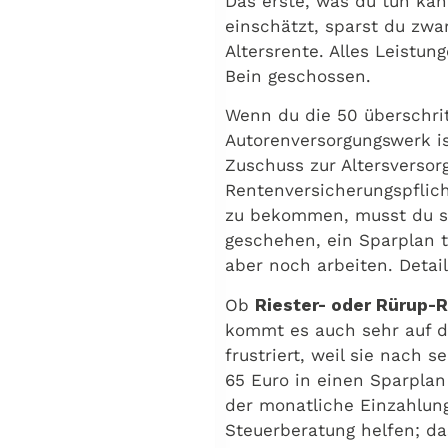
Das erste, was du tun kann
einschätzt, sparst du zw
Altersrente. Alles Leistu
Bein geschossen.
Wenn du die 50 überschrit
Autorenversorgungswerk is
Zuschuss zur Altersversor
Rentenversicherungspflich
zu bekommen, musst du sog
geschehen, ein Sparplan t
aber noch arbeiten. Deta
Ob
Riester- oder Rürup-
kommt es auch sehr auf de
frustriert, weil sie nach
65 Euro in einen Sparplan
der monatliche Einzahlung
Steuerberatung helfen; da