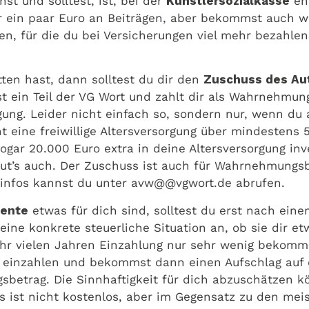
st und solltest, ist, bei der
Künstlersozialkasse
ehr
ar ein paar Euro an Beiträgen, aber bekommst auch 
ngen, für die du bei Versicherungen viel mehr bezahl
ten hast, dann solltest du dir den
Zuschuss des Au
t ein Teil der VG Wort und zahlt dir als Wahrnehmun
gung. Leider nicht einfach so, sondern nur, wenn du 
t eine freiwillige Altersversorgung über mindestens
ar 20.000 Euro extra in deine Altersversorgung inv
ut’s auch. Der Zuschuss ist auch für Wahrnehmungsb
ilinfos kannst du unter avw@@vgwort.de abrufen.
Rente
etwas für dich sind, solltest du erst nach ein
ine konkrete steuerliche Situation an, ob sie dir et
 sehr vielen Jahren Einzahlung nur sehr wenig bekom
 einzahlen und bekommst dann einen Aufschlag auf die
sbetrag. Die Sinnhaftigkeit für dich abzuschätzen k
s ist nicht kostenlos, aber im Gegensatz zu den me