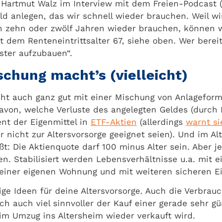
 Hartmut Walz im Interview mit dem Freien-Podcast 
eld anlegen, das wir schnell wieder brauchen. Weil w
ch zehn oder zwölf Jahren wieder brauchen, können w
t dem Renteneintrittsalter 67, siehe oben. Wer berei
lster aufzubauen“.
chung macht’s (vielleicht)
cht auch ganz gut mit einer Mischung von Anlagefor
avon, welche Verluste des angelegten Geldes (durch 
ent der Eigenmittel in
ETF-Aktien
(allerdings
warnt si
ar nicht zur Altersvorsorge geeignet seien). Und im 
ßt: Die Aktienquote darf 100 minus Alter sein. Aber j
en. Stabilisiert werden Lebensverhältnisse u.a. mit 
 einer eigenen Wohnung und mit weiteren sicheren 
ige Ideen für deine Altersvorsorge. Auch die Verbrau
 Dich auch viel sinnvoller der Kauf einer gerade sehr 
im Umzug ins Altersheim wieder verkauft wird.