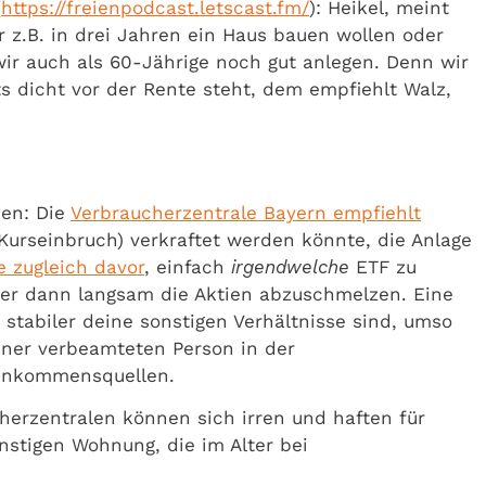
(
https://freienpodcast.letscast.fm/
): Heikel, meint
ir z.B. in drei Jahren ein Haus bauen wollen oder
ir auch als 60-Jährige noch gut anlegen. Denn wir
ts dicht vor der Rente steht, dem empfiehlt Walz,
men: Die
Verbraucherzentrale Bayern empfiehlt
Kurseinbruch) verkraftet werden könnte, die Anlage
e zugleich davor
, einfach
irgendwelche
ETF zu
Alter dann langsam die Aktien abzuschmelzen. Eine
e stabiler deine sonstigen Verhältnisse sind, umso
einer verbeamteten Person in der
Einkommensquellen.
cherzentralen können sich irren und haften für
günstigen Wohnung, die im Alter bei