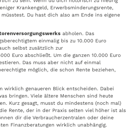
lich zu sein. Wenn du dich notorisch zu niedrig
weniger Krankengeld, Erwerbsminderungsrente,
en müsstest. Du hast dich also am Ende ins eigene
torenversorgungswerks
abholen. Das
gsberechtigtem einmalig bis zu 10.000 Euro
auch selbst zusätzlich zur
 5000 Euro abschließt. Um die ganzen 10.000 Euro
estieren. Das muss aber nicht auf einmal
erechtigte möglich, die schon Rente beziehen,
em wirklich genaueren Blick entscheiden. Dabei
was bringen. Viele ältere Menschen sind heute
men. Kurz gesagt, musst du mindestens (noch mal)
 Rente, der in der Praxis selten viel höher ist als
önnen dir die Verbraucherzentralen oder deine
isten Finanzberatungen wirklich unabhängig.