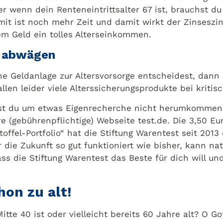
r wenn dein Renteneintrittsalter 67 ist, brauchst du 
it ist noch mehr Zeit und damit wirkt der Zinseszi
em Geld ein tolles Alterseinkommen.
en abwägen
e Geldanlage zur Altersvorsorge entscheidest, dann 
llen leider viele Alterssicherungsprodukte bei kritis
rst du um etwas Eigenrecherche nicht herumkommen. 
re (gebührenpflichtige) Webseite test.de. Die 3,50 E
offel-Portfolio“ hat die Stiftung Warentest seit 20
r die Zukunft so gut funktioniert wie bisher, kann n
ss die Stiftung Warentest das Beste für dich will un
hon zu alt!
te 40 ist oder vielleicht bereits 60 Jahre alt? O Gott