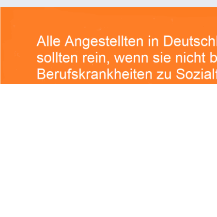
mentar
he Felder sind mit
*
markiert