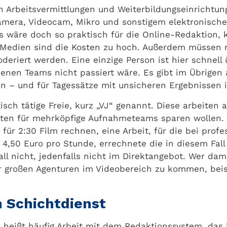
Arbeitsvermittlungen und Weiterbildungseinrichtung
okamera, Videocam, Mikro und sonstigem elektronisc
Es wäre doch so praktisch für die Online-Redaktion
en Medien sind die Kosten zu hoch. Außerdem müssen
oderiert werden. Eine einzige Person ist hier schnell
enen Teams nicht passiert wäre. Es gibt im Übrigen 
 – und für Tagessätze mit unsicheren Ergebnissen is
tisch tätige Freie, kurz „VJ“ genannt. Diese arbeiten
ten für mehrköpfige Aufnahmeteams sparen wollen. I
ür 2:30 Film rechnen, eine Arbeit, für die bei profes
4,50 Euro pro Stunde, errechnete die in diesem Fall 
all nicht, jedenfalls nicht im Direktangebot. Wer dam
r großen Agenturen im Videobereich zu kommen, beis
m Schichtdienst
 heißt häufig Arbeit mit dem Redaktionssystem, das 