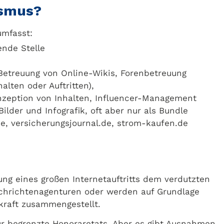
ismus?
umfasst:
ende Stelle
Betreuung von Online-Wikis, Forenbetreuung
lten oder Auftritten),
onzeption von Inhalten, Influencer-Management
Bilder und Infografik, oft aber nur als Bundle
e, versicherungsjournal.de, strom-kaufen.de
tung eines großen Internetauftritts dem verdutzten
chrichtenagenturen oder werden auf Grundlage
kraft zusammengestellt.
ur begrenzte Honoraretats. Aber es gibt Ausnahmen.