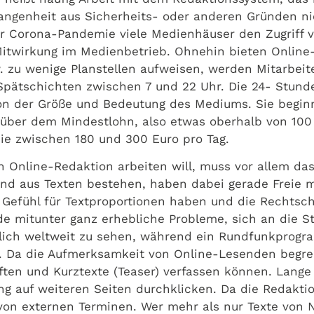
gangenheit aus Sicherheits- oder anderen Gründen n
r Corona-Pandemie viele Medienhäuser den Zugriff vo
itwirkung im Medienbetrieb. Ohnehin bieten Online-
. zu wenige Planstellen aufweisen, werden Mitarbeiten
Spätschichten zwischen 7 und 22 Uhr. Die 24- Stund
von der Größe und Bedeutung des Mediums. Sie begin
über dem Mindestlohn, also etwas oberhalb von 100 E
sie zwischen 180 und 300 Euro pro Tag.
n Online-Redaktion arbeiten will, muss vor allem da
gend aus Texten bestehen, haben dabei gerade Freie 
ein Gefühl für Textproportionen haben und die Rech
e mitunter ganz erhebliche Probleme, sich an die St
glich weltweit zu sehen, während ein Rundfunkprogr
t. Da die Aufmerksamkeit von Online-Lesenden begre
ften und Kurztexte (Teaser) verfassen können. Lange
ng auf weiteren Seiten durchklicken. Da die Redaktio
von externen Terminen. Wer mehr als nur Texte von 