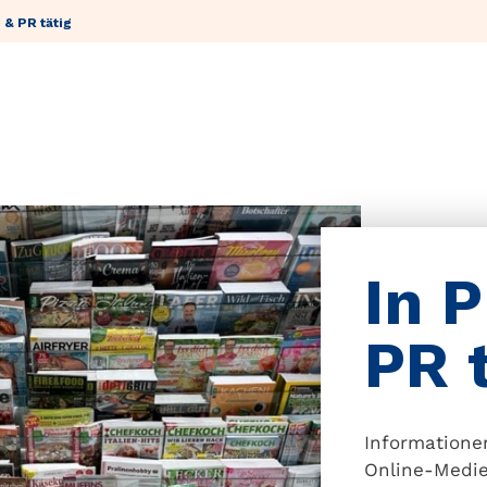
e & PR tätig
In P
PR 
Informationen
Online-Medie