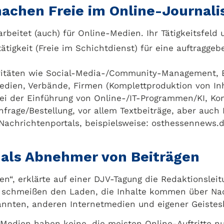
machen Freie im Online-Journal
arbeitet (auch) für Online-Medien. Ihr Tätigkeitsfeld 
ätigkeit (Freie im Schichtdienst) für eine auftraggeb
ivitäten wie Social-Media-/Community-Management, 
edien, Verbände, Firmen (Komplettproduktion von Inha
bei der Einführung von Online-/IT-Programmen/KI, K
nfrage/Bestellung, vor allem Textbeiträge, aber auch 
Nachrichtenportals, beispielsweise: osthessennews.d
e als Abnehmer von Beiträgen
ien“, erklärte auf einer DJV-Tagung die Redaktionslei
e schmeißen den Laden, die Inhalte kommen über Na
annten, anderen Internetmedien und eigener Geistes
-Medien haben keine, die meisten Online-Auftritte n