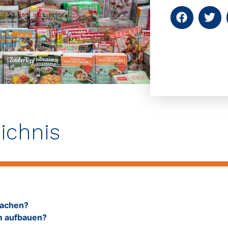
eichnis
?
machen?
m aufbauen?